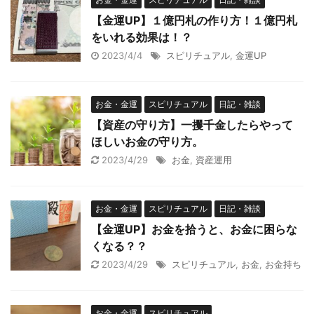
【金運UP】１億円札の作り方！１億円札
をいれる効果は！？
2023/4/4
スピリチュアル
,
金運UP
お金・金運
スピリチュアル
日記・雑談
【資産の守り方】一攫千金したらやって
ほしいお金の守り方。
2023/4/29
お金
,
資産運用
お金・金運
スピリチュアル
日記・雑談
【金運UP】お金を拾うと、お金に困らな
くなる？？
2023/4/29
スピリチュアル
,
お金
,
お金持ち
お金・金運
スピリチュアル