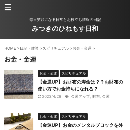
毎日笑顔になる日常とお役立ち情報の日記
みつきのひねもす日和
HOME
>
日記・雑談
>
スピリチュアル
>
お金・金運
>
お金・金運
お金・金運
スピリチュアル
【金運UP】お財布の寿命は？？お財布の
使い方でお金持ちになれる？
2023/4/29
金運アップ
,
財布
,
金運
お金・金運
スピリチュアル
【金運UP】お金のメンタルブロックを外