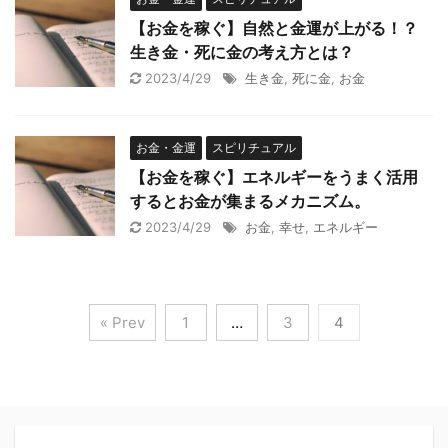
【お金を稼ぐ】自然と金運が上がる！？
生き金・死に金の考え方とは？
2023/4/29
生き金
,
死に金
,
お金
お金・金運
スピリチュアル
【お金を稼ぐ】エネルギーをうまく活用
するとお金が集まるメカニズム。
2023/4/29
お金
,
幸せ
,
エネルギー
« Prev
1
…
3
4