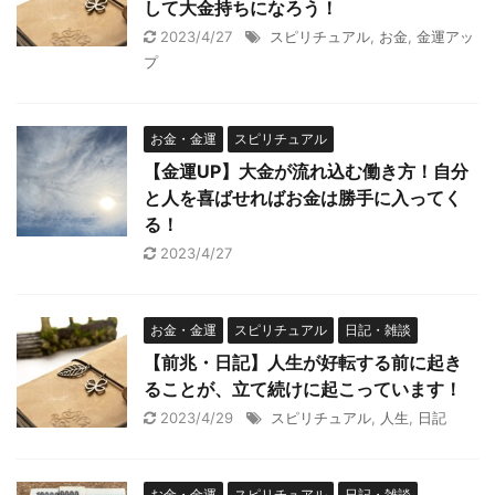
して大金持ちになろう！
2023/4/27
スピリチュアル
,
お金
,
金運アッ
プ
お金・金運
スピリチュアル
【金運UP】大金が流れ込む働き方！自分
と人を喜ばせればお金は勝手に入ってく
る！
2023/4/27
お金・金運
スピリチュアル
日記・雑談
【前兆・日記】人生が好転する前に起き
ることが、立て続けに起こっています！
2023/4/29
スピリチュアル
,
人生
,
日記
お金・金運
スピリチュアル
日記・雑談