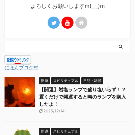
よろしくお願いしますm(_ _)m
にほんブログ村
開運
スピリチュアル
日記・雑談
【開運】岩塩ランプで盛り塩いらず！？
置くだけで開運すると噂のランプを購入
したよ！
2025/12/14
開運
スピリチュアル