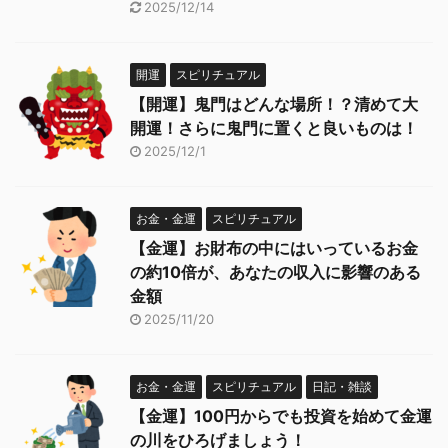
2025/12/14
開運
スピリチュアル
【開運】鬼門はどんな場所！？清めて大
開運！さらに鬼門に置くと良いものは！
2025/12/1
お金・金運
スピリチュアル
【金運】お財布の中にはいっているお金
の約10倍が、あなたの収入に影響のある
金額
2025/11/20
お金・金運
スピリチュアル
日記・雑談
【金運】100円からでも投資を始めて金運
の川をひろげましょう！