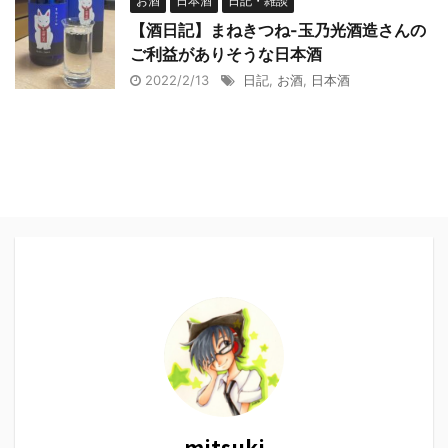
お酒
日本酒
日記・雑談
【酒日記】まねきつね-玉乃光酒造さんの
ご利益がありそうな日本酒
2022/2/13
日記
,
お酒
,
日本酒
mitsuki