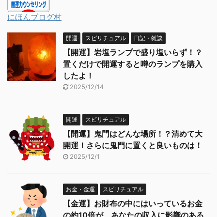
にほんブログ村
開運
スピリチュアル
日記・雑談
【開運】岩塩ランプで盛り塩いらず！？
置くだけで開運すると噂のランプを購入
したよ！
2025/12/14
開運
スピリチュアル
【開運】鬼門はどんな場所！？清めて大
開運！さらに鬼門に置くと良いものは！
2025/12/1
お金・金運
スピリチュアル
【金運】お財布の中にはいっているお金
の約10倍が、あなたの収入に影響のある