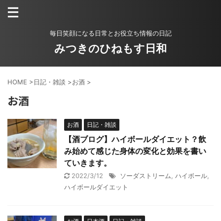
毎日笑顔になる日常とお役立ち情報の日記
みつきのひねもす日和
HOME
>
日記・雑談
>
お酒
>
お酒
お酒
日記・雑談
【酒ブログ】ハイボールダイエット？飲
み始めて感じた身体の変化と効果を書い
ていきます。
2022/3/12
ソーダストリーム
,
ハイボール
,
ハイボールダイエット