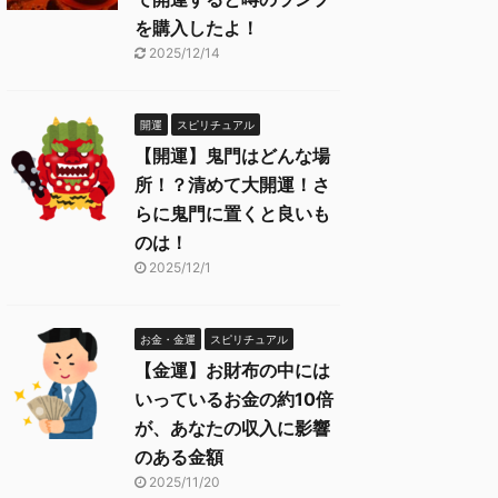
を購入したよ！
2025/12/14
開運
スピリチュアル
【開運】鬼門はどんな場
所！？清めて大開運！さ
らに鬼門に置くと良いも
のは！
2025/12/1
お金・金運
スピリチュアル
【金運】お財布の中には
いっているお金の約10倍
が、あなたの収入に影響
のある金額
2025/11/20