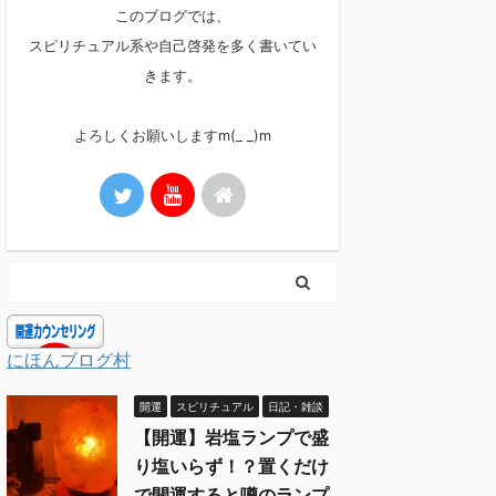
このブログでは、
スピリチュアル系や自己啓発を多く書いてい
きます。
よろしくお願いしますm(_ _)m
にほんブログ村
開運
スピリチュアル
日記・雑談
【開運】岩塩ランプで盛
り塩いらず！？置くだけ
で開運すると噂のランプ