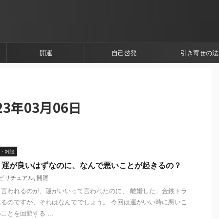
開運
自己啓発
引き寄せの法
3年03月06日
・雑談
】運が良いはずなのに、なんで悪いことが起きるの？
ピリチュアル
,
開運
言われるのが、運がいいって言われたのに、 離婚した、金銭トラ
るのですが、それはなんででしょう。 今回は運がいい時に悪いこ
とを回避する ...