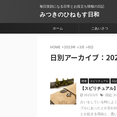
毎日笑顔になる日常とお役立ち情報の日記
みつきのひねもす日和
ホーム
ごあいさつ
HOME
>
2023年
>
3月
>
6日
日別アーカイブ：202
開運
スピリチュアル
日記
【スピリチュアル
2023/3/5
日記
,
ス
占いをしている時によく
ブルにあったとか言われ
とが起きる理由と、悪いこ