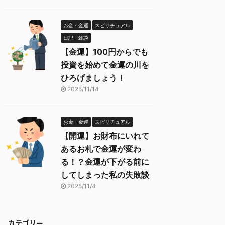
お金・金運
スピリチュアル
日記・雑談
【金運】100円からでも
投資を始めて金運の川を
ひろげましょう！
2025/11/14
お金・金運
スピリチュアル
【開運】お財布にいれて
あるお札で金運が変わ
る！？金運が下がる前に
してしまった私の失敗談
2025/11/4
カテゴリー