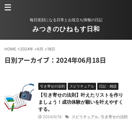
毎日笑顔になる日常とお役立ち情報の日記
みつきのひねもす日和
HOME
>
2024年
>
6月
>
18日
日別アーカイブ：2024年06月18日
引き寄せの法則
スピリチュアル
日記・雑談
【引き寄せの法則】叶えたリストを作り
ましょう！成功体験が願いを叶えやすく
する。
2024/6/18
スピリチュアル
,
引き寄せの法則