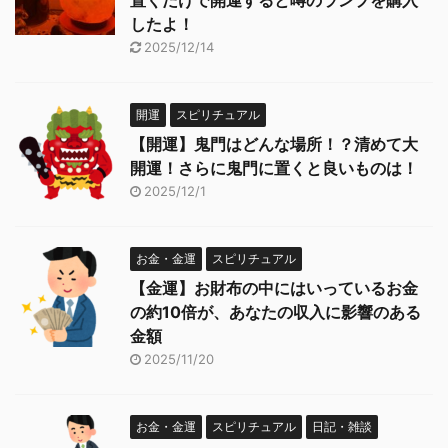
置くだけで開運すると噂のランプを購入
したよ！
2025/12/14
開運
スピリチュアル
【開運】鬼門はどんな場所！？清めて大
開運！さらに鬼門に置くと良いものは！
2025/12/1
お金・金運
スピリチュアル
【金運】お財布の中にはいっているお金
の約10倍が、あなたの収入に影響のある
金額
2025/11/20
お金・金運
スピリチュアル
日記・雑談