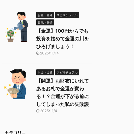
お金・金運
スピリチュアル
日記・雑談
【金運】100円からでも
投資を始めて金運の川を
ひろげましょう！
2025/11/14
お金・金運
スピリチュアル
【開運】お財布にいれて
あるお札で金運が変わ
る！？金運が下がる前に
してしまった私の失敗談
2025/11/4
カテゴリー