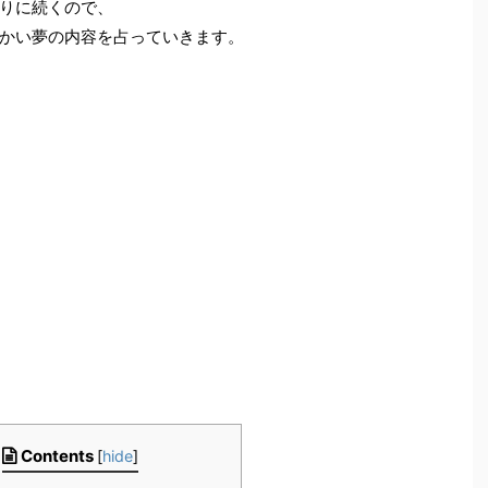
りに続くので、
かい夢の内容を占っていきます。
Contents
[
hide
]