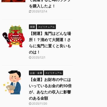
を購入したよ！
2025/12/14
開運
スピリチュアル
【開運】鬼門はどんな場
所！？清めて大開運！さ
らに鬼門に置くと良いも
のは！
2025/12/1
お金・金運
スピリチュアル
【金運】お財布の中には
いっているお金の約10倍
が、あなたの収入に影響
のある金額
2025/11/20