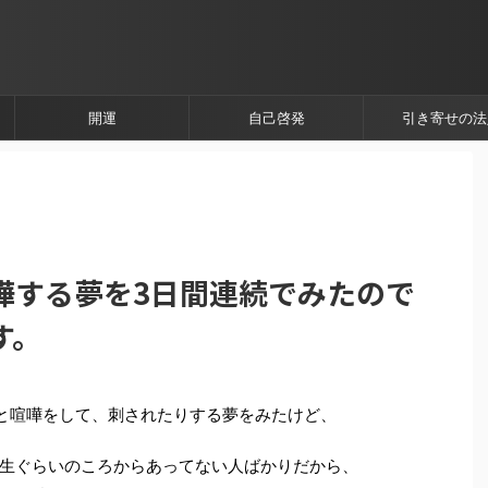
開運
自己啓発
引き寄せの法
嘩する夢を3日間連続でみたので
す。
と喧嘩をして、刺されたりする夢をみたけど、
生ぐらいのころからあってない人ばかりだから、