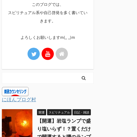
このブログでは、
スピリチュアル系や自己啓発を多く書いてい
きます。
よろしくお願いしますm(_ _)m
にほんブログ村
開運
スピリチュアル
日記・雑談
【開運】岩塩ランプで盛
り塩いらず！？置くだけ
で開運すると噂のランプ