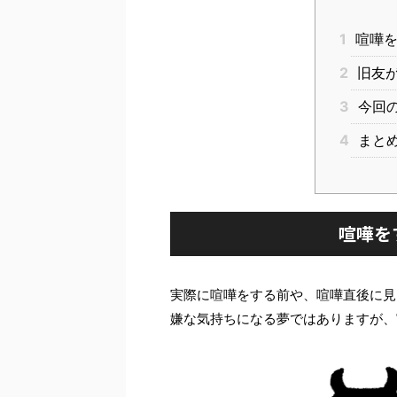
1
喧嘩を
2
旧友が
3
今回の
4
まとめ
喧嘩を
実際に喧嘩をする前や、喧嘩直後に見
嫌な気持ちになる夢ではありますが、