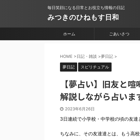
毎日笑顔になる日常とお役立ち情報の日記
みつきのひねもす日和
ホーム
ごあいさつ
HOME
>
日記・雑談
>
夢日記
>
夢日記
スピリチュアル
【夢占い】旧友と喧
解説しながら占いま
2023年6月26日
3日連続で小学校・中学校の頃の友達
ちなみに、その友達達とは、もう高校