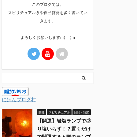
このブログでは、
スピリチュアル系や自己啓発を多く書いてい
きます。
よろしくお願いしますm(_ _)m
にほんブログ村
開運
スピリチュアル
日記・雑談
【開運】岩塩ランプで盛
り塩いらず！？置くだけ
で開運すると噂のランプ