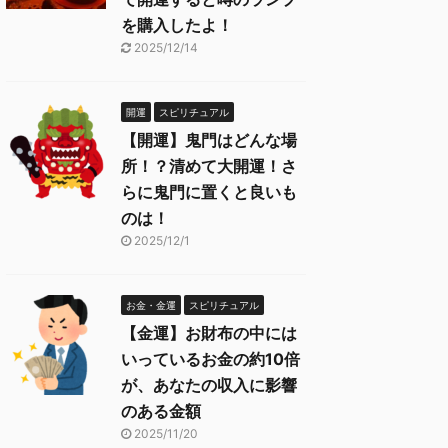
を購入したよ！
2025/12/14
開運
スピリチュアル
【開運】鬼門はどんな場
所！？清めて大開運！さ
らに鬼門に置くと良いも
のは！
2025/12/1
お金・金運
スピリチュアル
【金運】お財布の中には
いっているお金の約10倍
が、あなたの収入に影響
のある金額
2025/11/20