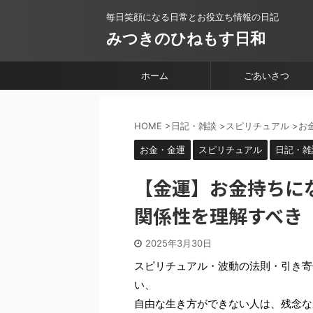
毎日笑顔になる日常とお役立ち情報の日記
みつきのひねもす日和
ホーム
ごあいさつ
HOME
>
日記・雑談
>
スピリチュアル
>
お
お金・金運
スピリチュアル
日記・雑
【金運】お金持ちに
関係性を理解すべき
2025年3月30日
スピリチュアル・波動の法則・引き寄
い、
自由な生き方ができない人は、残念な