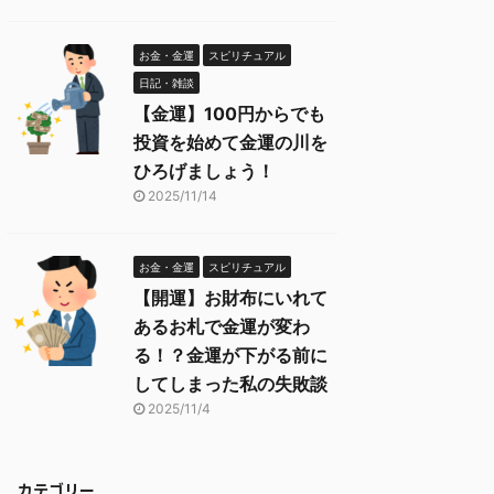
お金・金運
スピリチュアル
日記・雑談
【金運】100円からでも
投資を始めて金運の川を
ひろげましょう！
2025/11/14
お金・金運
スピリチュアル
【開運】お財布にいれて
あるお札で金運が変わ
る！？金運が下がる前に
してしまった私の失敗談
2025/11/4
カテゴリー