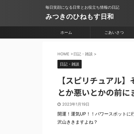
毎日笑顔になる日常とお役立ち情報の日記
みつきのひねもす日和
ホーム
ごあいさつ
HOME
>
日記・雑談
>
日記・雑談
【スピリチュアル】
とか悪いとかの前に
2023年1月19日
開運！運気UP！！パワースポットに
沢山ききますよね？