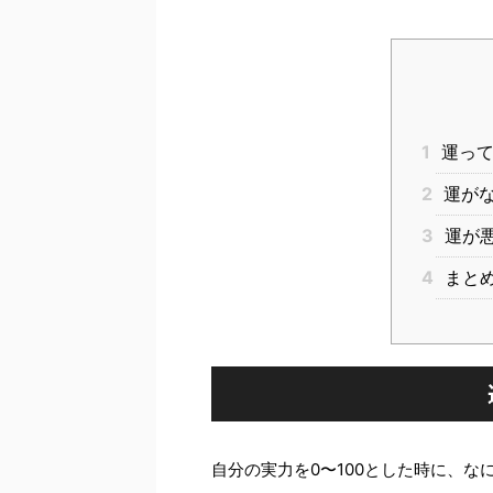
1
運って
2
運がな
3
運が悪
4
まと
自分の実力を0〜100とした時に、な