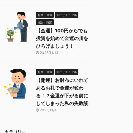
お金・金運
スピリチュアル
日記・雑談
【金運】100円からでも
投資を始めて金運の川を
ひろげましょう！
2025/11/14
お金・金運
スピリチュアル
【開運】お財布にいれて
あるお札で金運が変わ
る！？金運が下がる前に
してしまった私の失敗談
2025/11/4
カテゴリー