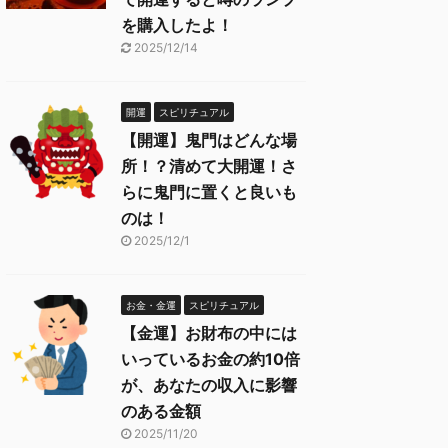
を購入したよ！
2025/12/14
開運
スピリチュアル
【開運】鬼門はどんな場
所！？清めて大開運！さ
らに鬼門に置くと良いも
のは！
2025/12/1
お金・金運
スピリチュアル
【金運】お財布の中には
いっているお金の約10倍
が、あなたの収入に影響
のある金額
2025/11/20