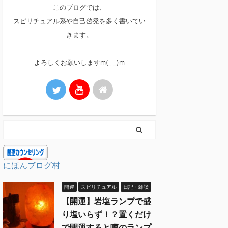
このブログでは、
スピリチュアル系や自己啓発を多く書いてい
きます。
よろしくお願いしますm(_ _)m
にほんブログ村
開運
スピリチュアル
日記・雑談
【開運】岩塩ランプで盛
り塩いらず！？置くだけ
で開運すると噂のランプ