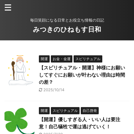
毎日笑顔になる日常とお役立ち情報の日記
みつきのひねもす日和
開運
お金・金運
スピリチュアル
【スピリチュアル・開運】神様にお願い
してすぐにお願いが叶わない理由は時間
の差？
2025/10/14
開運
スピリチュアル
自己啓発
【開運】優しすぎる人・いい人は要注
意！自己犠牲で運は逃げていく！