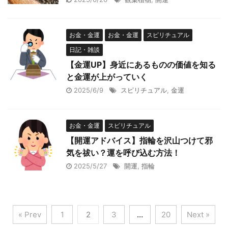
お金・金運
お金・金運
スピリチュアル
日記・雑談
【金運UP】身近にあるものの価値を知る
と金運が上がっていく
2025/6/9
スピリチュアル
,
金運
お金・金運
スピリチュアル
【開運アドバイス】指輪を沢山つけて邪
気を祓い？運を呼び込む方法！
2025/5/27
開運
,
指輪
« Prev
1
2
3
…
20
Next »