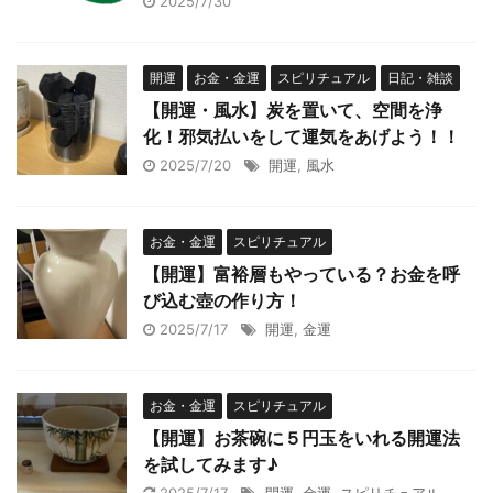
2025/7/30
開運
お金・金運
スピリチュアル
日記・雑談
【開運・風水】炭を置いて、空間を浄
化！邪気払いをして運気をあげよう！！
2025/7/20
開運
,
風水
お金・金運
スピリチュアル
【開運】富裕層もやっている？お金を呼
び込む壺の作り方！
2025/7/17
開運
,
金運
お金・金運
スピリチュアル
【開運】お茶碗に５円玉をいれる開運法
を試してみます♪