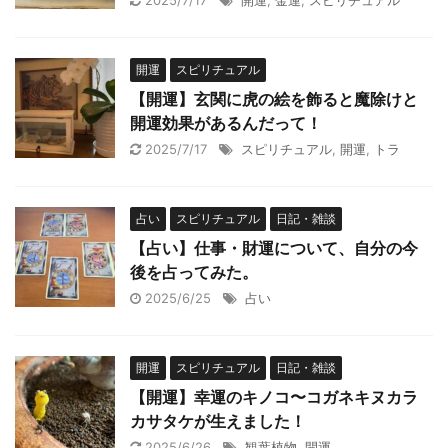
2025/7/17
開運
,
金運
,
スピリチュアル
開運
スピリチュアル
【開運】玄関に虎の絵を飾ると魔除けと
開運効果があるんだって！
2025/7/17
スピリチュアル
,
開運
,
トラ
占い
スピリチュアル
日記・雑談
【占い】仕事・財運について、自分の今
後を占ってみた。
2025/6/25
占い
開運
スピリチュアル
日記・雑談
【開運】幸運のキノコ〜コガネキヌカラ
カサタケが生えました！
2025/6/26
観葉植物
,
開運